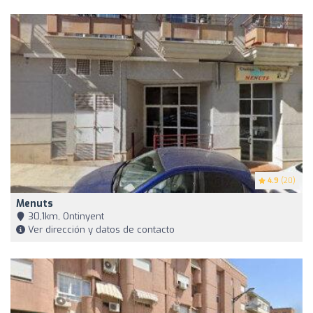
4.9
(20)
Menuts
30,1km, Ontinyent
Ver dirección y datos de contacto