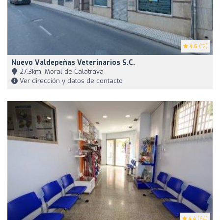
4.6
(12)
Nuevo Valdepeñas Veterinarios S.C.
27,3km, Moral de Calatrava
Ver dirección y datos de contacto
4.4
(64)