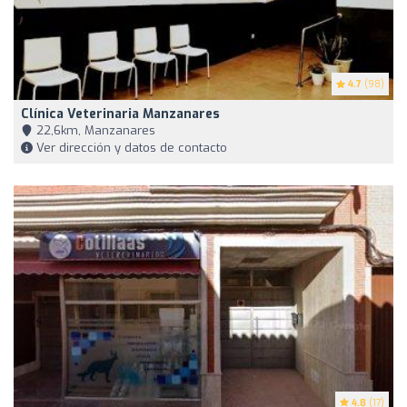
4.7
(98)
Clínica Veterinaria Manzanares
22,6km, Manzanares
Ver dirección y datos de contacto
4.8
(17)