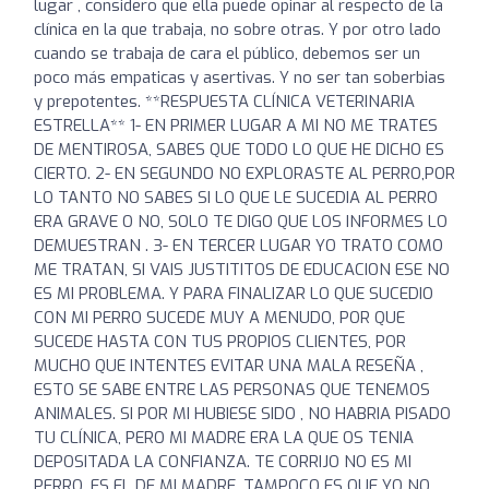
lugar , considero que ella puede opinar al respecto de la
clínica en la que trabaja, no sobre otras. Y por otro lado
cuando se trabaja de cara el público, debemos ser un
poco más empaticas y asertivas. Y no ser tan soberbias
y prepotentes. **RESPUESTA CLÍNICA VETERINARIA
ESTRELLA** 1- EN PRIMER LUGAR A MI NO ME TRATES
DE MENTIROSA, SABES QUE TODO LO QUE HE DICHO ES
CIERTO. 2- EN SEGUNDO NO EXPLORASTE AL PERRO,POR
LO TANTO NO SABES SI LO QUE LE SUCEDIA AL PERRO
ERA GRAVE O NO, SOLO TE DIGO QUE LOS INFORMES LO
DEMUESTRAN . 3- EN TERCER LUGAR YO TRATO COMO
ME TRATAN, SI VAIS JUSTITITOS DE EDUCACION ESE NO
ES MI PROBLEMA. Y PARA FINALIZAR LO QUE SUCEDIO
CON MI PERRO SUCEDE MUY A MENUDO, POR QUE
SUCEDE HASTA CON TUS PROPIOS CLIENTES, POR
MUCHO QUE INTENTES EVITAR UNA MALA RESEÑA ,
ESTO SE SABE ENTRE LAS PERSONAS QUE TENEMOS
ANIMALES. SI POR MI HUBIESE SIDO , NO HABRIA PISADO
TU CLÍNICA, PERO MI MADRE ERA LA QUE OS TENIA
DEPOSITADA LA CONFIANZA. TE CORRIJO NO ES MI
PERRO, ES EL DE MI MADRE, TAMPOCO ES QUE YO NO