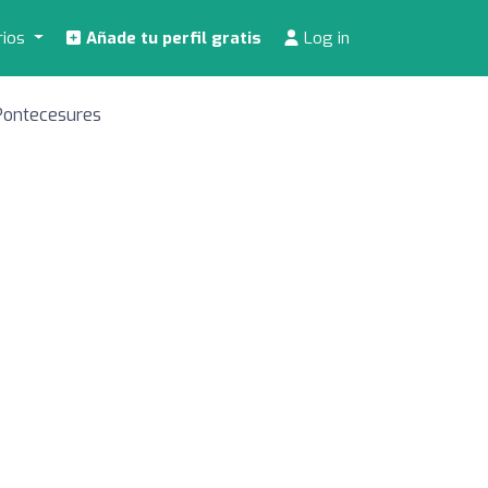
rios
Añade tu perfil gratis
Log in
 Pontecesures