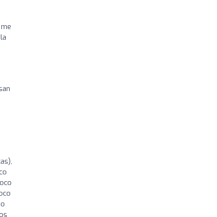
, me
la
isan
as),
oco
poco
poco
do
los