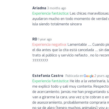
Ariadna
3 months ago
Experiencia fantástica:
Las chicas maravillosa
ayudaron mucho en todo momento de verdad que 
isla siendo totalmente sincera
RD
1 year ago
Experiencia negativa:
Lamentable …. Cuando pide
el día antes que la cita está cancelada … sin 
trato al público y servicio nefasto , no lo r
????????
Estefania Castro
Publicada en
2 years a
Experiencia fantástica:
He ido a la veterinaria, 
me explicó todo y salí muy contenta. Respecto
de acercamiento, jamás me han preguntando s
van a girarme la cara, una vez q te cobran o e
de asesoramiento, probablemente compraría más
no se de algo (tengo muchos animales) voy a o