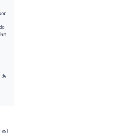
por
ido
ien
a de
nes)