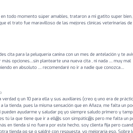
s en todo momento súper amables, trataron a mi gatito super bien
el trato fue maravilloso de las mejores clínicas veterinarias de 
s cita para la peluquería canina con un mes de antelación y te av
dar más opciones…sin plantearte una nueva cita , ni nada … muy mal
ecomiendo en absoluto … recomendaré no ir a nadie que conozca…
go
la verdad q un 10 para ella y sus auxiliares (creo q uno era de práctic
 a la tienda, pues la misma sensación que en Añaza, me falta un p
i pueden ayudarme y saludar pq yo siempre saludo primero y tam
res tú la que tiene que ir a ell@s son simpátic@s pero me falta un 
 en tienda si no fuera por este hecho, soy clienta fija pero cuan
tra tienda pq se q saldré con respuesta, yo mejoraría eso. Sobre 