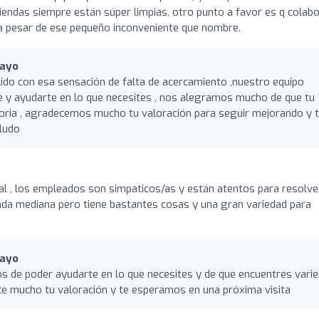
tiendas siempre están súper limpias, otro punto a favor es q colab
 a pesar de ese pequeño inconveniente que nombre.
Mayo
lido con esa sensación de falta de acercamiento ,nuestro equipo
 y ayudarte en lo que necesites , nos alegramos mucho de que tu
ctoria , agradecemos mucho tu valoración para seguir mejorando y 
ludo
al , los empleados son simpaticos/as y están atentos para resolve
ienda mediana pero tiene bastantes cosas y una gran variedad para
Mayo
s de poder ayudarte en lo que necesites y de que encuentres vari
ece mucho tu valoración y te esperamos en una próxima visita