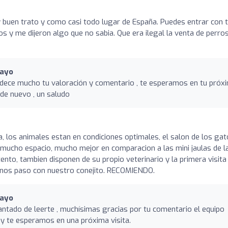
 buen trato y como casi todo lugar de España. Puedes entrar con 
s y me dijeron algo que no sabia. Que era ilegal la venta de perro
Mayo
adece mucho tu valoración y comentario , te esperamos en tu próx
de nuevo , un saludo
, los animales estan en condiciones optimales, el salon de los ga
s y mucho espacio, mucho mejor en comparacion a las mini jaulas de l
nto, tambien disponen de su propio veterinario y la primera visita
s nos paso con nuestro conejito. RECOMIENDO.
Mayo
antado de leerte , muchísimas gracias por tu comentario el equipo
y te esperamos en una próxima visita.