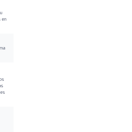
tu
s en
ima
tos
as
 es