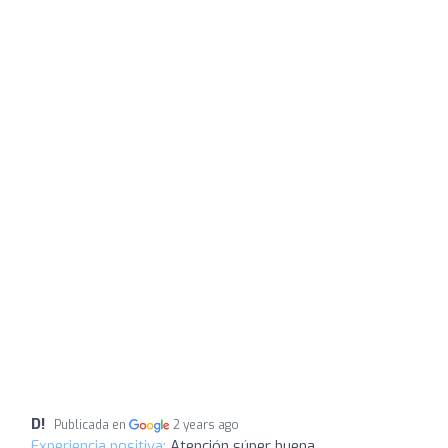
D!
Publicada en
2 years ago
Experiencia positiva:
Atención súper buena.