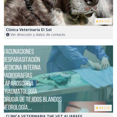
4.9
(133)
Clínica Veterinaria El Sol
Ver dirección y datos de contacto
4.9
(128)
CLÍNICA VETERINARIA THE VET ALJARAFE