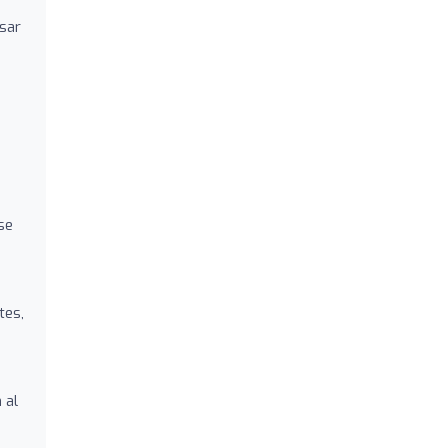
sar
se
tes,
 al