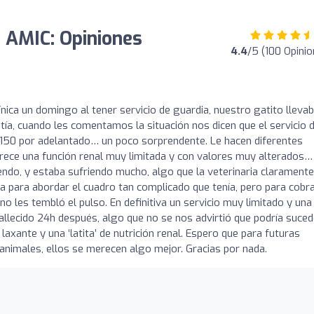
s AMIC: Opiniones
4.4
/5 (100 Opini
o
ica un domingo al tener servicio de guardia, nuestro gatito lleva
atía, cuando les comentamos la situación nos dicen que el servicio 
n 150 por adelantado… un poco sorprendente. Le hacen diferentes
parece una función renal muy limitada y con valores muy alterados…
do, y estaba sufriendo mucho, algo que la veterinaria claramente
isa para abordar el cuadro tan complicado que tenía, pero para cobr
no les tembló el pulso. En definitiva un servicio muy limitado y una
fallecido 24h después, algo que no se nos advirtió que podría suced
axante y una ‘latita’ de nutrición renal. Espero que para futuras
 animales, ellos se merecen algo mejor. Gracias por nada.