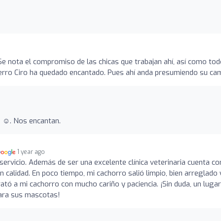
 Se nota el compromiso de las chicas que trabajan ahí, así como tod
perro Ciro ha quedado encantado. Pues ahí anda presumiendo su ca
 ☺️. Nos encantan.
1 year ago
servicio. Además de ser una excelente clínica veterinaria cuenta co
an calidad. En poco tiempo, mi cachorro salió limpio, bien arreglado 
ató a mi cachorro con mucho cariño y paciencia. ¡Sin duda, un luga
para sus mascotas!