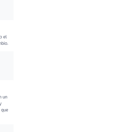
o el
mbio.
n un
y
r que