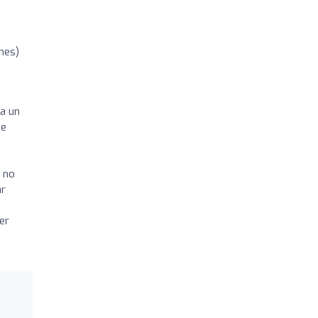
ones)
ba un
de
 no
ar
er