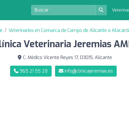
Veterina
te
Veterinarios en Comarca de Campo de Alicante o Alacantí
línica Veterinaria Jeremias AM
C. Médico Vicente Reyes 17, 03015, Alicante
965 21 55 28
info@clinicajeremias.es