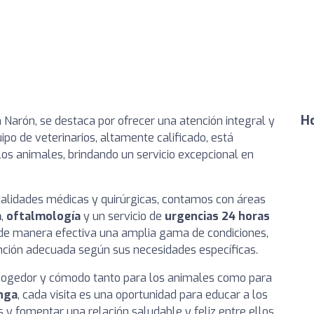
Ho
n Narón, se destaca por ofrecer una atención integral y
po de veterinarios, altamente calificado, está
los animales, brindando un servicio excepcional en
cialidades médicas y quirúrgicas, contamos con áreas
a
,
oftalmología
y un servicio de
urgencias 24 horas
de manera efectiva una amplia gama de condiciones,
nción adecuada según sus necesidades específicas.
cogedor y cómodo tanto para los animales como para
onga
, cada visita es una oportunidad para educar a los
 y fomentar una relación saludable y feliz entre ellos