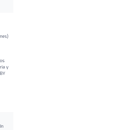
ones)
ros
ria y
OBY
Un