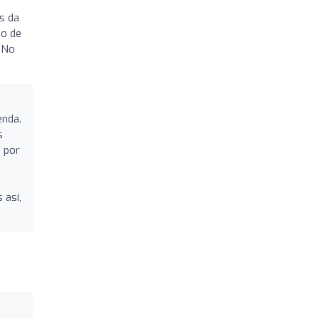
es da
zo de
. No
enda.
s
Y por
 así,