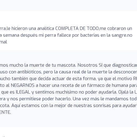
erra,le hicieron una analítica COMPLETA DE TODO,me cobraron un
na semana después mi perra fallece por bacterias en la sangre.no
 mal
ntimos mucho la muerte de tu mascota. Nosotros SI que diagnostic
puso con antibióticos, pero la causa real de la muerte la desconoc
mucho también que decida actuar de esta forma, ya que el motivo 
nto al NEGARNOS a hacer una receta de un fármaco de humana par
 que es ILEGAL y sentimos muchísimo no poder ayudarla. Ojalá la 
a y nos permitiese poder hacerlo. Una vez más le mandamos to
scota. Aquí estamos con la mejor de nuestras sonrisas para ayudar
ENTE.