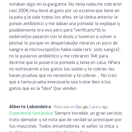
notaban algo en la garganta. No tenía nada,me cobraron
casi 200€.Hoy llevé al gato por un ezcema que tiene en
la pata q le sale todos los años, en la clínica anterior le
ponían antibiótico y me daban una pomada; le expliqué q
posiblemente era eso pero para "verificarlo"tb lo
sedaron(se pasaron con la dosis y tuvieron q volver a
pinchar lo porque no despertaba)le miraron un poco de
sangre al microscopio(no había nada raro, solo sangre) ,
no le pusieron antibiótico y me cobraron 74€ para
decirme que le pusiera la pomada q tenía en casa. NPara
no estresarme a los gatos los sedán y te cobran, les
hacen pruebas que no necesitan y te cobran. .. No creo
que e tanta prueba innecesaria sea tratar bien a los
gatos que es la "idea" Que venden
Alberto Labandeira
Publicada en
2 years ago
Experiencia fantástica:
Siempre increible, un gran servicio,
trato ejemplar y se nota que de verdad se preocupan por
tus mascotas. Todos encantadores, el señor, la chica, y