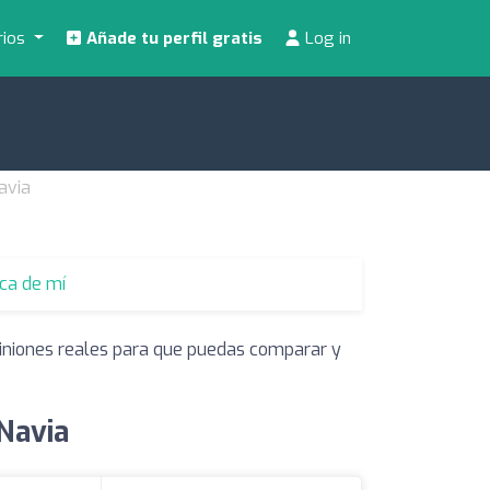
rios
Añade tu perfil gratis
Log in
avia
rca de mí
piniones reales para que puedas comparar y
 Navia