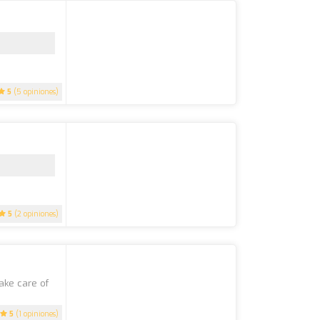
5
(5 opiniones)
5
(2 opiniones)
ake care of
5
(1 opiniones)