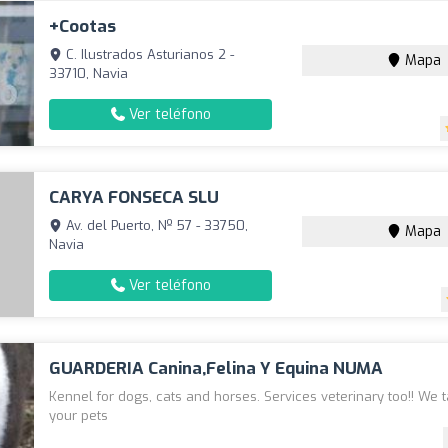
+cootas
C. Ilustrados Asturianos 2 -
Mapa
33710, Navia
Ver teléfono
CARYA FONSECA SLU
Av. del Puerto, Nº 57 - 33750,
Mapa
Navia
Ver teléfono
GUARDERIA Canina,felina Y Equina NUMA
Kennel for dogs, cats and horses. Services veterinary too!! We t
your pets