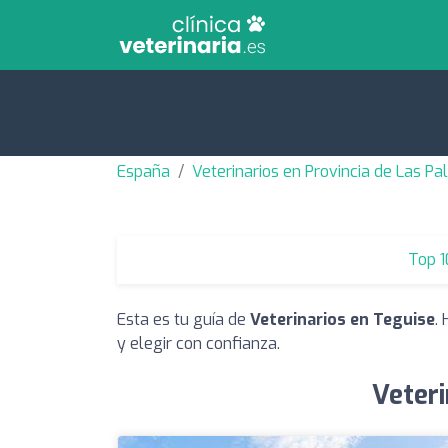
España
Veterinarios en Provincia de Las P
Top 1
Esta es tu guía de
Veterinarios en Teguise
.
y elegir con confianza.
Veteri