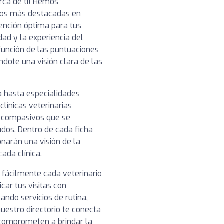
erca de ti! Hemos
ios más destacadas en
ención óptima para tus
ad y la experiencia del
función de las puntuaciones
ndote una visión clara de las
a hasta especialidades
clínicas veterinarias
y compasivos que se
udos. Dentro de cada ficha
narán una visión de la
cada clínica.
 fácilmente cada veterinario
car tus visitas con
ando servicios de rutina,
uestro directorio te conecta
e comprometen a brindar la