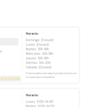
Horario:
Domingo: (closed)
Lunes: (closed)
Martes: 10h-18h
as
Miércoles: 10h-18h
Jueves: 10h-18h
Viernes: 14h-20h
Sábado: (closed)
El horario podría estar desactualizado. Contacta con
la empresa para comprobarlo.
5
(24 opiniones)
Horario:
Lunes: 9:00–14:00
Martes: 9:00–14:00