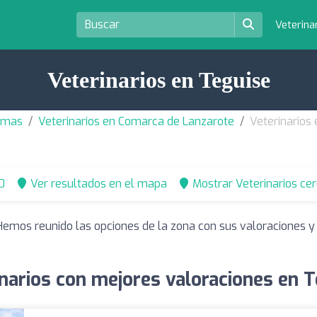
Veterina
Veterinarios en Teguise
almas
Veterinarios en Comarca de Lanzarote
Veterinarios
0
Ver resultados en el mapa
Mostrar Veterinarios ce
 Hemos reunido las opciones de la zona con sus valoraciones 
narios con mejores valoraciones en 