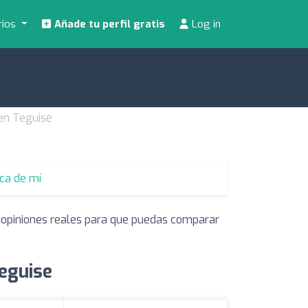
rios
Añade tu perfil gratis
Log in
 en Teguise
rca de mí
y opiniones reales para que puedas comparar
Teguise