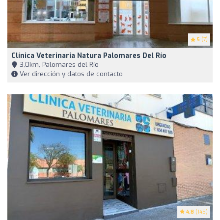
5
(7)
Clínica Veterinaria Natura Palomares Del Río
3,0km, Palomares del Río
Ver dirección y datos de contacto
4.8
(145)