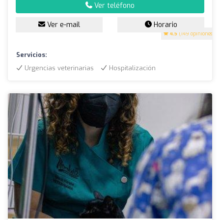
Ver teléfono
Ver e-mail
Horario
4.5
(149 opiniones)
Servicios:
Urgencias veterinarias
Hospitalización