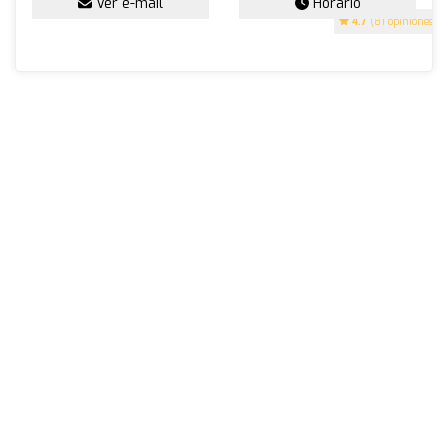
Ver e-mail
Horario
4.7
(81 opiniones)