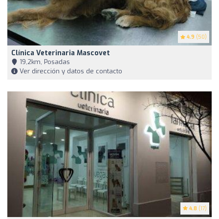
4.9
(50)
Clínica Veterinaria Mascovet
19,2km, Posadas
Ver dirección y datos de contacto
4.8
(17)