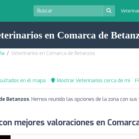
Veterina
terinarios en Comarca de Betan
ña
Veterinarios en Comarca de Betanzos
esultados en el mapa
Mostrar Veterinarios cerca de mí
F
 de Betanzos
. Hemos reunido las opciones de la zona con sus 
 con mejores valoraciones en Comarc