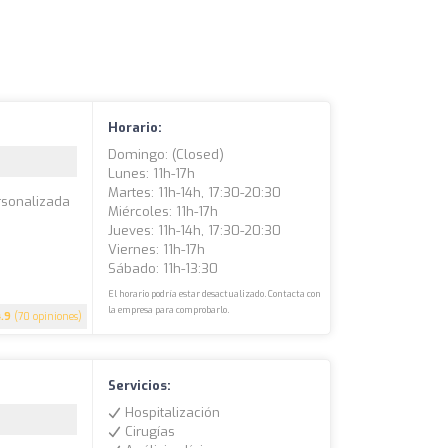
Horario:
Domingo: (closed)
Lunes: 11h-17h
Martes: 11h-14h, 17:30-20:30
rsonalizada
Miércoles: 11h-17h
Jueves: 11h-14h, 17:30-20:30
Viernes: 11h-17h
Sábado: 11h-13:30
El horario podría estar desactualizado. Contacta con
la empresa para comprobarlo.
4.9
(70 opiniones)
Servicios:
Hospitalización
Cirugías