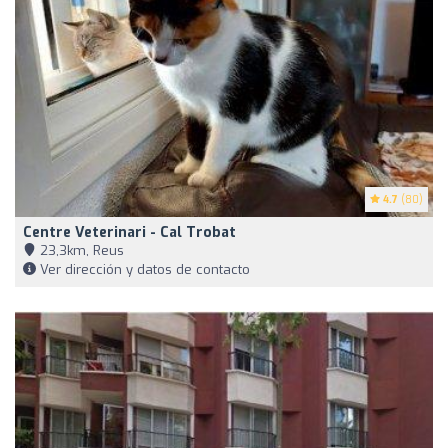
4.7
(80)
Centre Veterinari - Cal Trobat
23,3km, Reus
Ver dirección y datos de contacto