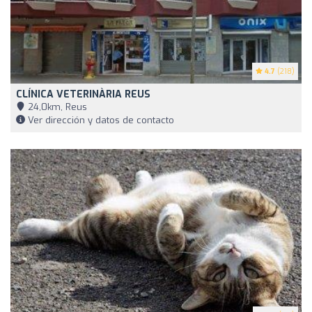
4.7
(218)
CLÍNICA VETERINÀRIA REUS
24,0km, Reus
Ver dirección y datos de contacto