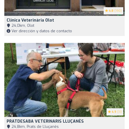
4.8
(190)
Clínica Veterinària Olot
24,0km, Olot
Ver dirección y datos de contacto
4.9
(11)
PRATDESABA VETERINARIS LLUÇANÈS
24,8km, Prats de Lluçanès