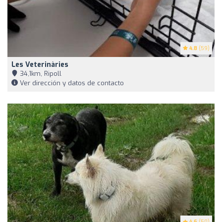
4.8
(59)
Les Veterinàries
34,1km, Ripoll
Ver dirección y datos de contacto
4.6
(50)