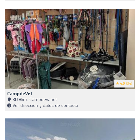
4.9
(34)
CampdeVet
30,8km, Campdevànol
Ver dirección y datos de contacto