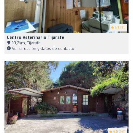
4.7
(31)
Centro Veterinario Tijarafe
10,2km, Tijarafe
Ver dirección y datos de contacto
4.9
(147)