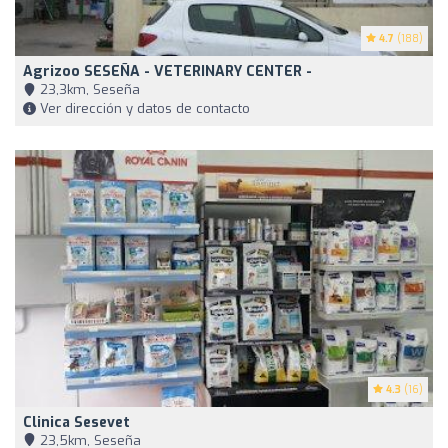
4.7
(188)
Agrizoo SESEÑA - VETERINARY CENTER -
23,3km, Seseña
Ver dirección y datos de contacto
4.3
(16)
Clinica Sesevet
23,5km, Seseña