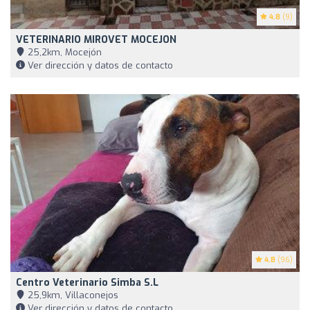
4.8
(9)
VETERINARIO MIROVET MOCEJON
25,2km, Mocejón
Ver dirección y datos de contacto
4.8
(96)
Centro Veterinario Simba S.L
25,9km, Villaconejos
Ver dirección y datos de contacto