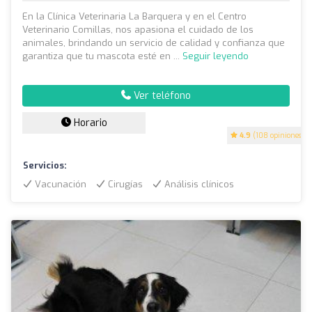
En la Clínica Veterinaria La Barquera y en el Centro
Veterinario Comillas, nos apasiona el cuidado de los
animales, brindando un servicio de calidad y confianza que
garantiza que tu mascota esté en ...
Seguir leyendo
Ver teléfono
Horario
4.9
(108 opiniones)
Servicios:
Vacunación
Cirugías
Análisis clínicos