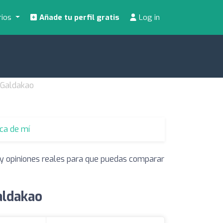
rios
Añade tu perfil gratis
Log in
n Galdakao
rca de mí
s y opiniones reales para que puedas comparar
aldakao