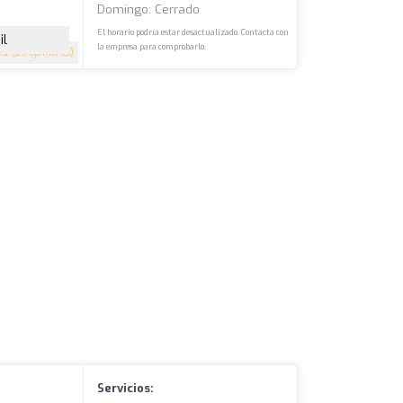
Domingo: Cerrado
El horario podría estar desactualizado. Contacta con
il
la empresa para comprobarlo.
.9
(29 opiniones)
Servicios: