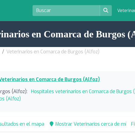
Veterina
rinarios en Comarca de Burgos (A
Veterinarios en Comarca de Burgos (Alfoz)
Veterinarios en Comarca de Burgos (Alfoz)
rgos (Alfoz):
Hospitales veterinarios en Comarca de Burgos (
os (Alfoz)
esultados en el mapa
Mostrar Veterinarios cerca de mí
F