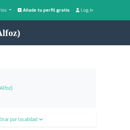
rios
Añade tu perfil gratis
Log in
lfoz)
Alfoz)
iltrar por localidad