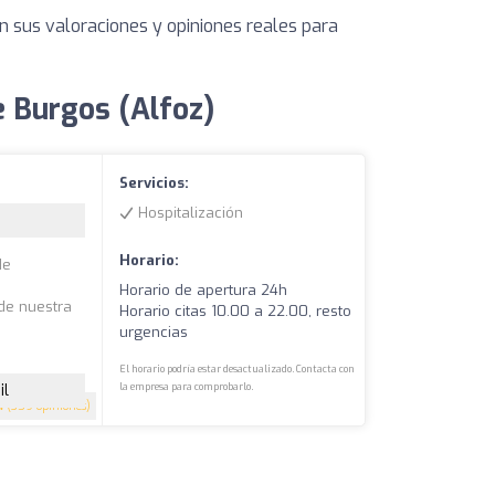
n sus valoraciones y opiniones reales para
e Burgos (Alfoz)
Servicios:
Hospitalización
Horario:
de
Horario de apertura 24h
de nuestra
Horario citas 10.00 a 22.00, resto
urgencias
El horario podría estar desactualizado. Contacta con
il
la empresa para comprobarlo.
4
(359 opiniones)