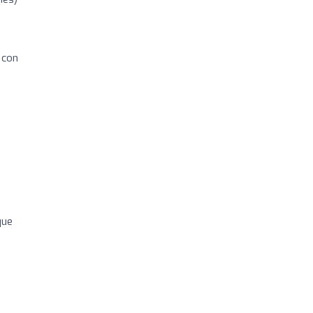
 con
que