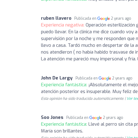
ruben llavero
Publicada en
2 years ago
Experiencia negativa:
Operación esterilización 
puedo llevar. En la clínica me dice cuando voy 
supervisión por la noche y me responden que 
llevo a casa. Tardó mucho en despertar de la a
nos atendieron ( no había habido trasvase de inf
La atención me pareció muy impersonal y fría. E
John De Largy
Publicada en
2 years ago
Experiencia fantástica:
¡Absolutamente el mejor
atención posterior es insuperable. Muy feliz d
Esta opinión ha sido traducida automáticamente. |
Ver tex
Soo Jones
Publicada en
2 years ago
Experiencia fantástica:
Llevé al perro sin cita 
María son brillantes.
Esta opinión ha sido traducida automáticamente. |
Ver tex