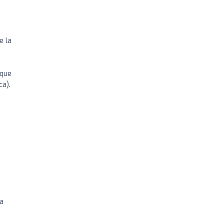
e la
 que
ca).
ia