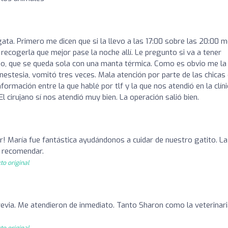
gata. Primero me dicen que si la llevo a las 17:00 sobre las 20:00 m
a recogerla que mejor pase la noche allí. Le pregunto si va a tener
no, que se queda sola con una manta térmica. Como es obvio me la
nestesia, vomitó tres veces. Mala atención por parte de las chicas
ormación entre la que hablé por tlf y la que nos atendió en la clíni
l cirujano sí nos atendió muy bien. La operación salió bien.
! María fue fantástica ayudándonos a cuidar de nuestro gatito. La
e recomendar.
to original
previa. Me atendieron de inmediato. Tanto Sharon como la veterinar
to original