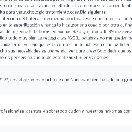
isto ninguna cosa estraña en ella,decidí comentárselo corriendo al
a para verla,citologia,tratamiento,casa.Dia siguiente
infección del hutero,enfermedad mortal...Desde que la tengo con 
n la esterilización y nunca lo hice ,por una cosa o por otra al fina
al, de urgencia!!. 12 horas en ayunas,8:30 Quirofano 10:39 me avis
lido todo muy bien.La recogí a las 16:00....palabras no me quedan p
cuidarla, de verdad que está como si no le hubiesen echo nada ha
cho sus necesidades,es tremenda, ver para creer.Solo decir que os
no os penséis mucho lo de esterilizada!!Buenas noches
????, nos alegramos mucho de que Nani esté bien, ha sido una gra
profesionales ,atentas y sobretodo cuidan a nuestros nakamas con