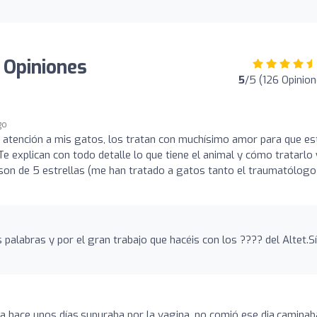
: Opiniones
5
/5 (126 Opinion
go
 atención a mis gatos, los tratan con muchísimo amor para que es
Te explican con todo detalle lo que tiene el animal y cómo tratarlo 
 son de 5 estrellas (me han tratado a gatos tanto el traumatólogo
labras y por el gran trabajo que hacéis con los ???? del Altet.Sí
a hace unos días,supuraba por la vagina, no comió ese dia,caminab