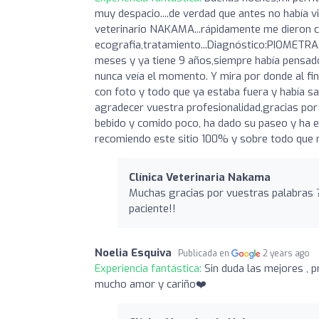
muy despacio....de verdad que antes no había v
veterinario NAKAMA...rápidamente me dieron cit
ecografia,tratamiento...Diagnóstico:PIOMETRA,
meses y ya tiene 9 años,siempre había pensado e
nunca veía el momento. Y mira por donde al fin
con foto y todo que ya estaba fuera y había sa
agradecer vuestra profesionalidad,gracias por 
bebido y comido poco, ha dado su paseo y ha e
recomiendo este sitio 100% y sobre todo que 
Clínica Veterinaria Nakama
Muchas gracias por vuestras palabras 
paciente!!
Noelia Esquiva
Publicada en
2 years ago
Experiencia fantástica:
Sin duda las mejores , 
mucho amor y cariño❤️