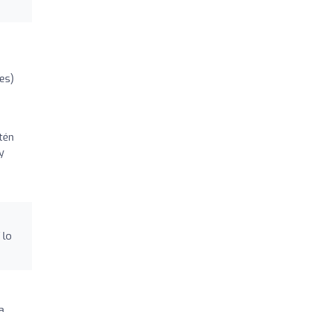
es)
tén
y
 lo
a