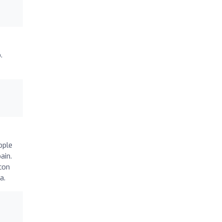
.
ople
ain.
con
a.