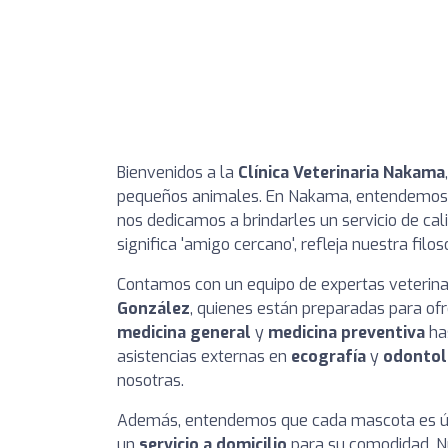
Bienvenidos a la
Clínica Veterinaria Nakama
pequeños animales. En Nakama, entendemos qu
nos dedicamos a brindarles un servicio de cal
significa 'amigo cercano', refleja nuestra fi
Contamos con un equipo de expertas veterina
González
, quienes están preparadas para of
medicina general
y
medicina preventiva
ha
asistencias externas en
ecografía
y
odontol
nosotras.
Además, entendemos que cada mascota es úni
un
servicio a domicilio
para su comodidad. Nu