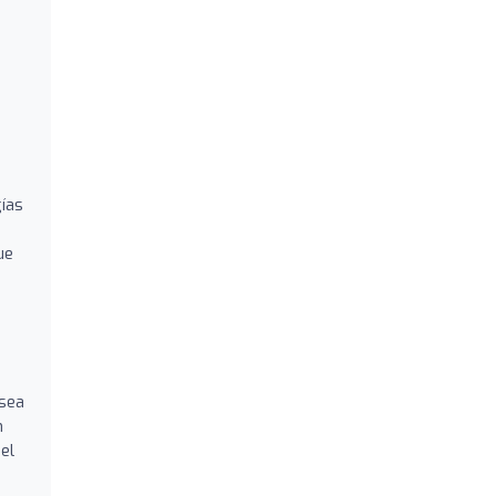
gías
ue
 sea
n
el