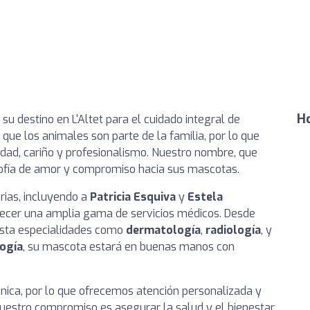
Ho
, su destino en L'Altet para el cuidado integral de
e los animales son parte de la familia, por lo que
idad, cariño y profesionalismo. Nuestro nombre, que
losofía de amor y compromiso hacia sus mascotas.
rias, incluyendo a
Patricia Esquiva
y
Estela
recer una amplia gama de servicios médicos. Desde
sta especialidades como
dermatología
,
radiología
, y
ogía
, su mascota estará en buenas manos con
ca, por lo que ofrecemos atención personalizada y
estro compromiso es asegurar la salud y el bienestar