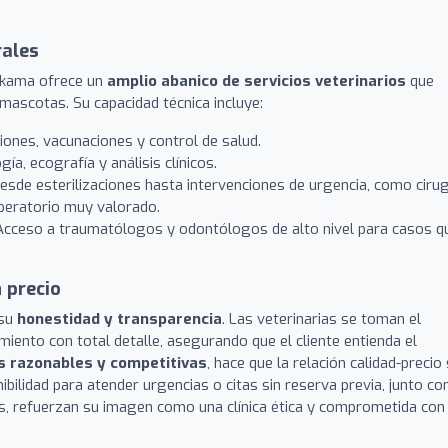
rales
Nakama ofrece un
amplio abanico de servicios veterinarios
que
mascotas. Su capacidad técnica incluye:
iones, vacunaciones y control de salud.
ía, ecografía y análisis clínicos.
sde esterilizaciones hasta intervenciones de urgencia, como ciru
peratorio muy valorado.
cceso a traumatólogos y odontólogos de alto nivel para casos q
 precio
 su
honestidad y transparencia
. Las veterinarias se toman el
miento con total detalle, asegurando que el cliente entienda el
s razonables y competitivas
, hace que la relación calidad-precio
bilidad para atender urgencias o citas sin reserva previa, junto co
s, refuerzan su imagen como una clínica ética y comprometida con 