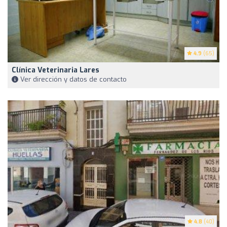
4.9
(65)
Clínica Veterinaria Lares
Ver dirección y datos de contacto
4.8
(40)