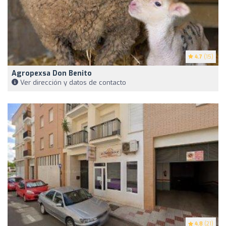
4.7
(15)
Agropexsa Don Benito
Ver dirección y datos de contacto
4.8
(21)