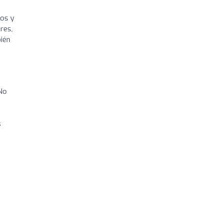
ños y
res,
bién
 No
s