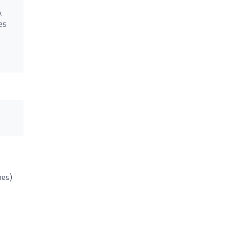
o
,
es
nes)