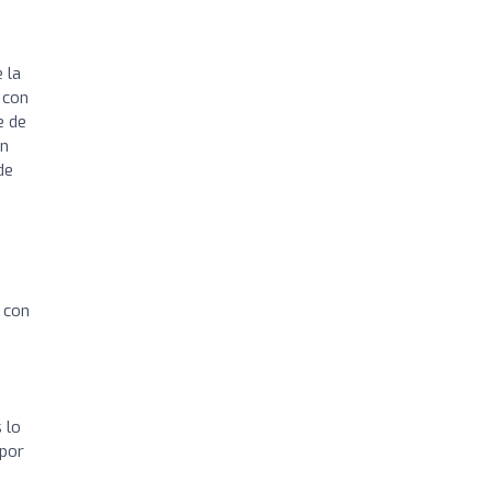
 la
 con
e de
an
de
 con
 lo
 por