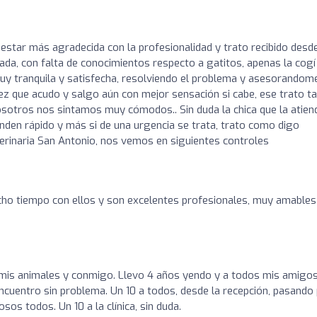
star más agradecida con la profesionalidad y trato recibido desde
ada, con falta de conocimientos respecto a gatitos, apenas la cogí
í muy tranquila y satisfecha, resolviendo el problema y asesorandom
z que acudo y salgo aún con mejor sensación si cabe, ese trato t
nosotros nos sintamos muy cómodos.. Sin duda la chica que la atien
en rápido y más si de una urgencia se trata, trato como digo
eterinaria San Antonio, nos vemos en siguientes controles
cho tiempo con ellos y son excelentes profesionales, muy amables
 mis animales y conmigo. Llevo 4 años yendo y a todos mis amigos
ncuentro sin problema. Un 10 a todos, desde la recepción, pasando
osos todos. Un 10 a la clínica, sin duda.