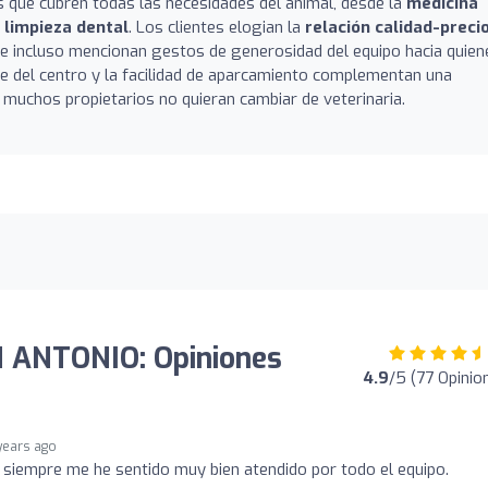
s que cubren todas las necesidades del animal, desde la
medicina
a limpieza dental
. Los clientes elogian la
relación calidad-preci
, e incluso mencionan gestos de generosidad del equipo hacia quien
ne del centro y la facilidad de aparcamiento complementan una
 muchos propietarios no quieran cambiar de veterinaria.
 ANTONIO: Opiniones
4.9
/5 (77 Opinio
years ago
siempre me he sentido muy bien atendido por todo el equipo.