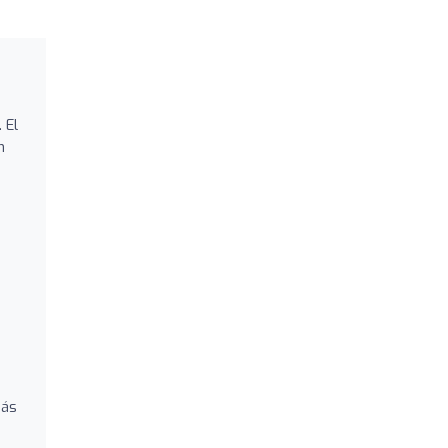
 El
n
más