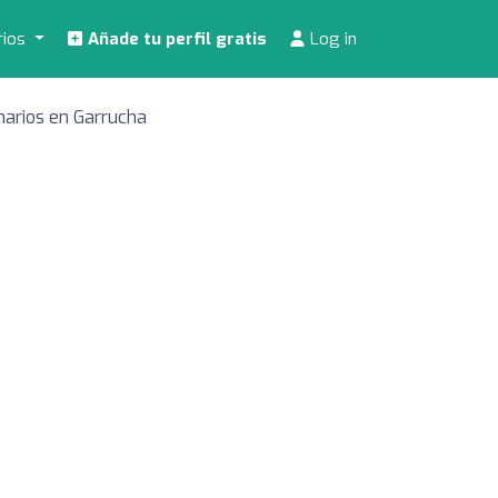
rios
Añade tu perfil gratis
Log in
narios en Garrucha