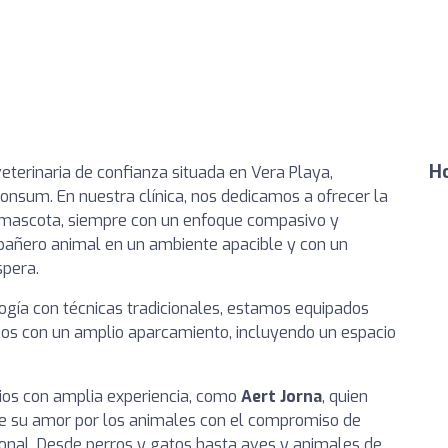
Ho
 veterinaria de confianza situada en Vera Playa,
sum. En nuestra clínica, nos dedicamos a ofrecer la
u mascota, siempre con un enfoque compasivo y
mpañero animal en un ambiente apacible y con un
spera.
ogía con técnicas tradicionales, estamos equipados
mos con un amplio aparcamiento, incluyendo un espacio
ios con amplia experiencia, como
Aert Jorna
, quien
e su amor por los animales con el compromiso de
ional. Desde perros y gatos hasta aves y animales de