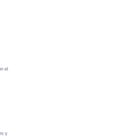
n el
es y