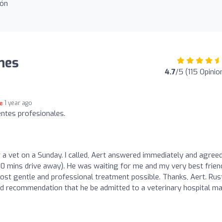
ión
ones
4.7
/5 (115 Opinio
1 year ago
ntes profesionales.
r a vet on a Sunday. I called, Aert answered immediately and agree
90 mins drive away). He was waiting for me and my very best frien
ost gentle and professional treatment possible. Thanks, Aert. Rust
and recommendation that he be admitted to a veterinary hospital m