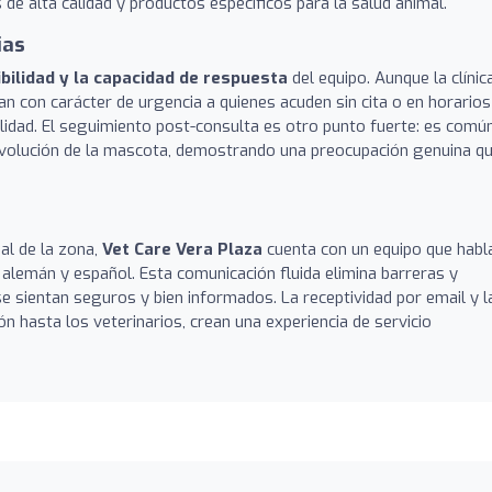
de alta calidad y productos específicos para la salud animal.
ias
ibilidad y la capacidad de respuesta
del equipo. Aunque la clínic
an con carácter de urgencia a quienes acuden sin cita o en horarios
ilidad. El seguimiento post-consulta es otro punto fuerte: es comú
 evolución de la mascota, demostrando una preocupación genuina q
ial de la zona,
Vet Care Vera Plaza
cuenta con un equipo que habl
, alemán y español. Esta comunicación fluida elimina barreras y
se sientan seguros y bien informados. La receptividad por email y l
n hasta los veterinarios, crean una experiencia de servicio