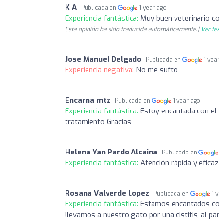
K A
Publicada en
1 year ago
Experiencia fantástica:
Muy buen veterinario c
Esta opinión ha sido traducida automáticamente. |
Ver tex
Jose Manuel Delgado
Publicada en
1 yea
Experiencia negativa:
No me sufto
Encarna mtz
Publicada en
1 year ago
Experiencia fantástica:
Estoy encantada con el 
tratamiento Gracias
Helena Yan Pardo Alcaina
Publicada en
Experiencia fantástica:
Atención rápida y eficaz
Rosana Valverde Lopez
Publicada en
1 
Experiencia fantástica:
Estamos encantados con 
llevamos a nuestro gato por una cistitis, al p