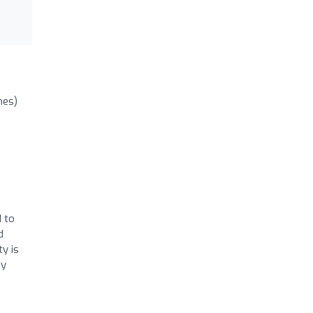
nes)
d to
d
y is
ay