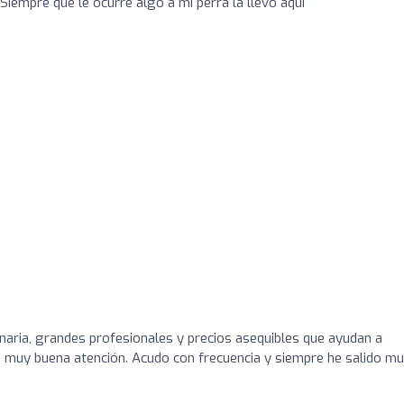
 Siempre que le ocurre algo a mi perra la llevo aquí
inaria, grandes profesionales y precios asequibles que ayudan a
 muy buena atención. Acudo con frecuencia y siempre he salido m