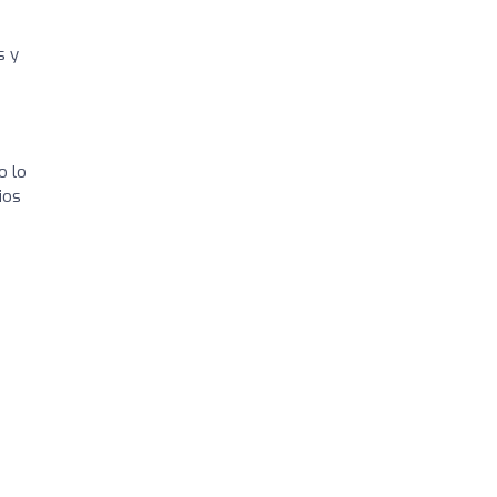
s y
o lo
ios