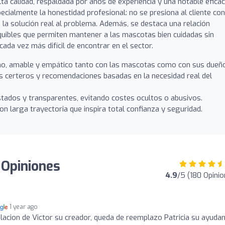
alta calidad, respaldada por años de experiencia y una notable eficac
ecialmente la honestidad profesional: no se presiona al cliente con
 la solución real al problema. Además, se destaca una relación
equibles que permiten mantener a las mascotas bien cuidadas sin
da vez más difícil de encontrar en el sector.
o, amable y empático tanto con las mascotas como con sus dueñ
 certeros y recomendaciones basadas en la necesidad real del
stados y transparentes, evitando costes ocultos o abusivos.
n larga trayectoria que inspira total confianza y seguridad.
: Opiniones
4.9
/5 (180 Opini
1 year ago
bilacion de Victor su creador, queda de reemplazo Patricia su ayuda