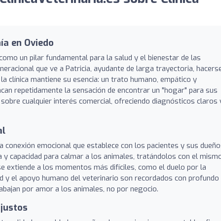
nía en Oviedo
como un pilar fundamental para la salud y el bienestar de las
eracional que ve a Patricia, ayudante de larga trayectoria, hacers
, la clínica mantiene su esencia: un trato humano, empático y
acan repetidamente la sensación de encontrar un "hogar" para sus
sobre cualquier interés comercial, ofreciendo diagnósticos claros 
al
la conexión emocional que establece con los pacientes y sus dueño
ia y capacidad para calmar a los animales, tratándolos con el mism
 se extiende a los momentos más difíciles, como el duelo por la
ad y el apoyo humano del veterinario son recordados con profundo
rabajan por amor a los animales, no por negocio.
 justos