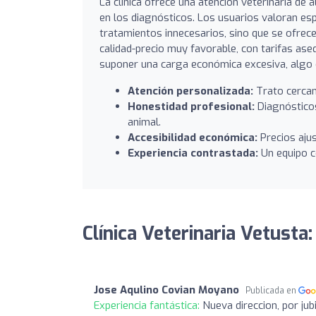
La clínica ofrece una atención veterinaria de 
en los diagnósticos. Los usuarios valoran esp
tratamientos innecesarios, sino que se ofrece
calidad-precio muy favorable, con tarifas as
suponer una carga económica excesiva, algo ca
Atención personalizada:
Trato cercan
Honestidad profesional:
Diagnósticos
animal.
Accesibilidad económica:
Precios aju
Experiencia contrastada:
Un equipo co
Clínica Veterinaria Vetusta
Jose Aqulino Covian Moyano
Publicada en
Experiencia fantástica:
Nueva direccion, por ju