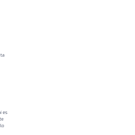
sta
í es
te
 lo