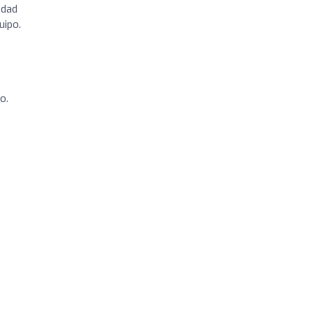
idad
uipo.
o.