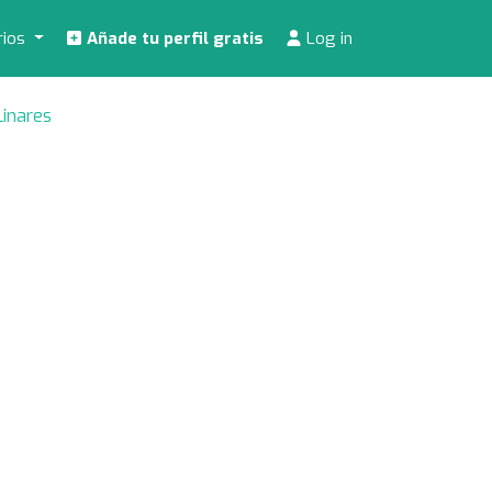
rios
Añade tu perfil gratis
Log in
Linares
"