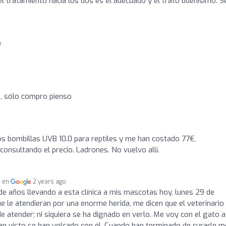
 tratamiento hacia los dos es el adecuado y el trato buenísimo. S
o
a, sólo compro pienso
os bombillas UVB 10.0 para reptiles y me han costado 77€,
onsultando el precio. Ladrones. No vuelvo allí.
a en
2 years ago
e años llevando a esta clínica a mis mascotas hoy, lunes 29 de
ue le atendieran por una enorme herida, me dicen que el veterinario
e atender; ni siquiera se ha dignado en verlo. Me voy con el gato a
 han visto se han volcado con él. Cuando han terminado de curarle m