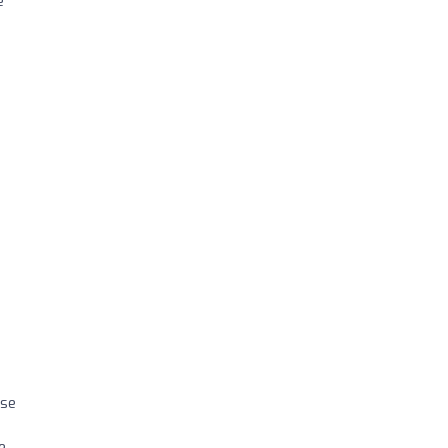
e
 se
e