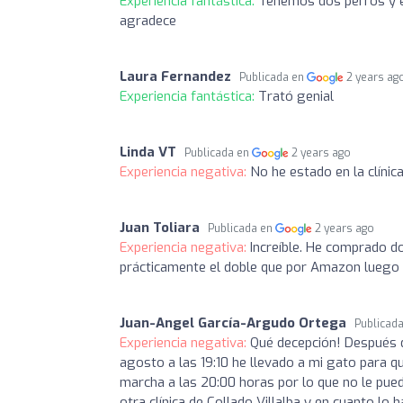
Experiencia fantástica:
Tenemos dos perros y el
agradece
Laura Fernandez
Publicada en
2 years ag
Experiencia fantástica:
Trató genial
Linda VT
Publicada en
2 years ago
Experiencia negativa:
No he estado en la clínic
Juan Toliara
Publicada en
2 years ago
Experiencia negativa:
Increíble. He comprado d
prácticamente el doble que por Amazon luego c
Juan-Angel García-Argudo Ortega
Publicad
Experiencia negativa:
Qué decepción! Después d
agosto a las 19:10 he llevado a mi gato para q
marcha a las 20:00 horas por lo que no le pued
otra clínica de Collado Villalba y en cuanto lo