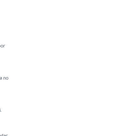
por
a no
.
odas