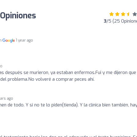
 Opiniones
3
/5 (25 Opinion
en
1 year ago
go
s después se murieron, ya estaban enfermos.Fui y me dijeron que
n del problema.No volveré a comprar peces ahí.
ears ago
en de todo. Y si no te lo piden(tienda). Y la clínica bien también, ha