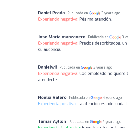
Daniel Prada
Publicada en
3 years ago
Experiencia negativa:
Pésima atención.
Jose María manzanero
Publicada en
3 y
Experiencia negativa:
Precios desorbitados, un 
su ausencia.
Danielwii
Publicada en
3 years ago
Experiencia negativa:
Los empleado no quiere 
atenderte
Noelia Valero
Publicada en
4 years ago
Experiencia positiva:
La atención es adecuada. 
Tamar Ayllon
Publicada en
4 years ago
Experiencia fantástica:
Buen trato!se nota que 