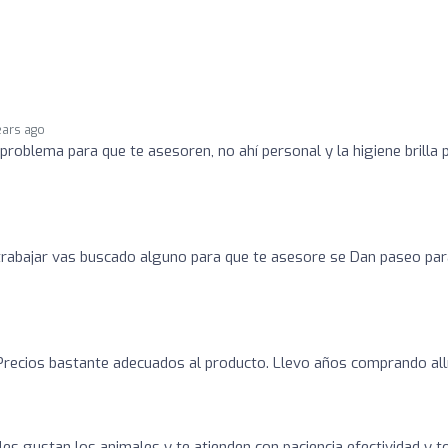
ears ago
problema para que te asesoren, no ahí personal y la higiene brilla 
trabajar vas buscado alguno para que te asesore se Dan paseo par
Precios bastante adecuados al producto. Llevo años comprando allí
les gustan los animales y te atienden con paciencia efectividad y t