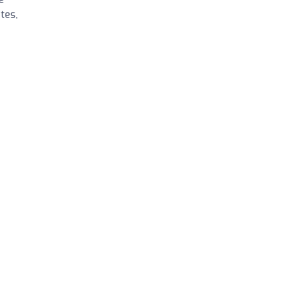
tes,
a