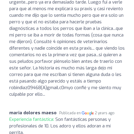
urgente...pero ya era demasiado tarde. Luego fui a verle
para que al menos me explicará su praxis y casi reviento
cuando me dijo que lo sentía mucho pero que era solo un
perro y que el no estaba para hacerle pruebas
diagnósticas a todos los perros que iban a la clínica...que
mi perro se iba a morir de todas formas (cosa que nunca
me dijeron). Consulté 4 opiniones de veterinarios
diferentes y nadie coincide en esta praxis... que viendo los
comentarios no es la primera vez que pasa...si quieren a
sus peludos porfavor piénselo bien antes de traerlo con
este señor. La historia es mucho más larga dejo mi
correo para que me escriban si tienen alguna duda o les
está pasando algo parecido y estáis a tiempo
robindiaz09468(A)gmail.c0myo confié y me siento muy
culpable por ello...
maria dolores maeso
Publicada en
2 years ago
Experiencia fantástica:
Son fantásticas personas y
profesionales de 10. Los adoro y ellos adoran a mí
perrita.