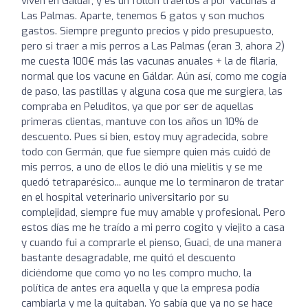
viven en Gáldar, y es un follón traerlos a por vacunas a
Las Palmas. Aparte, tenemos 6 gatos y son muchos
gastos. Siempre pregunto precios y pido presupuesto,
pero si traer a mis perros a Las Palmas (eran 3, ahora 2)
me cuesta 100€ más las vacunas anuales + la de filaria,
normal que los vacune en Gáldar. Aún así, como me cogía
de paso, las pastillas y alguna cosa que me surgiera, las
compraba en Peluditos, ya que por ser de aquellas
primeras clientas, mantuve con los años un 10% de
descuento. Pues si bien, estoy muy agradecida, sobre
todo con Germán, que fue siempre quien más cuidó de
mis perros, a uno de ellos le dió una mielitis y se me
quedó tetraparésico... aunque me lo terminaron de tratar
en el hospital veterinario universitario por su
complejidad, siempre fue muy amable y profesional. Pero
estos días me he traído a mi perro cogito y viejito a casa
y cuando fui a comprarle el pienso, Guaci, de una manera
bastante desagradable, me quitó el descuento
diciéndome que como yo no les compro mucho, la
política de antes era aquella y que la empresa podía
cambiarla y me la quitaban. Yo sabía que ya no se hace