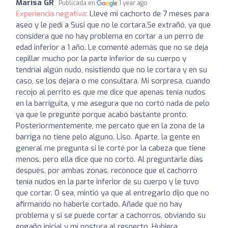
Marisa GR
Publicada en
1 year ago
Experiencia negativa:
Llevé mi cachorto de 7 meses para
aseo y le pedí a Susi que no le cortara.Se extrañó, ya que
considera que no hay problema en cortar a un perro de
edad inferior a 1 año. Le comenté además que no se deja
cepillar mucho por la parte inferior de su cuerpo y
tendríai algún nudo, nsistiendo que no le cortara y en su
caso, se los dejara o me consultara. Mi sorpresa, cuando
recojo al perrito es que me dice que apenas tenía nudos
en la barriguita, y me asegura que no cortó nada de pelo
ya que le pregunté porque acabó bastante pronto.
Posteriormentemente, me percato que en la zona de la
barriga no tiene pelo alguno. Liso. Aparte, la gente en
general me pregunta si le corté por la cabeza que tiene
menos, pero ella dice que no cortó. Al preguntarle días
después, por ambas zonas, reconoce que el cachorro
tenía nudos en la parte inferior de su cuerpo y le tuvo
que cortar. O sea, mintió ya que al entregarlo dijo que no
afirmando no haberle cortado. Añade que no hay
problema y si se puede cortar a cachorros, obviando su
engaño inicial y mi postura al respecto. Hubiera