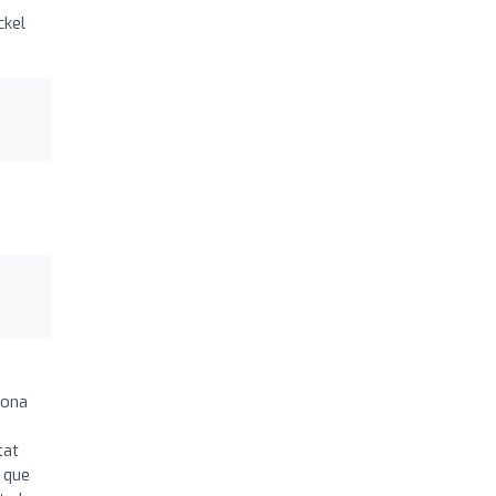
ckel
sona
tat
 que