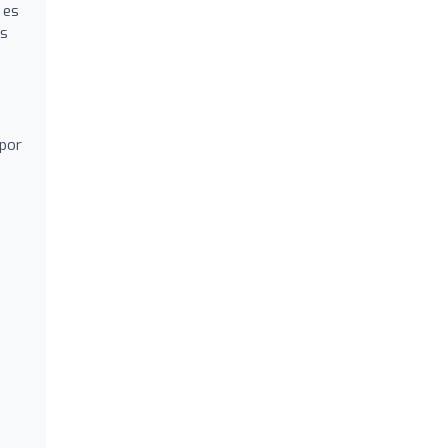
 es
ás
 por