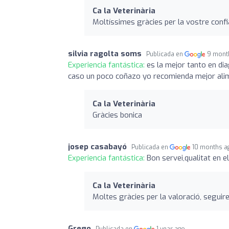
Ca la Veterinària
Moltíssimes gràcies per la vostre conf
silvia ragolta soms
Publicada en
9 mont
Experiencia fantástica:
es la mejor tanto en di
caso un poco coñazo yo recomienda mejor ali
Ca la Veterinària
Gràcies bonica
josep casabayó
Publicada en
10 months a
Experiencia fantástica:
Bon servei,qualitat en el
Ca la Veterinària
Moltes gràcies per la valoració, seguir
Grego
Publicada en
1 year ago