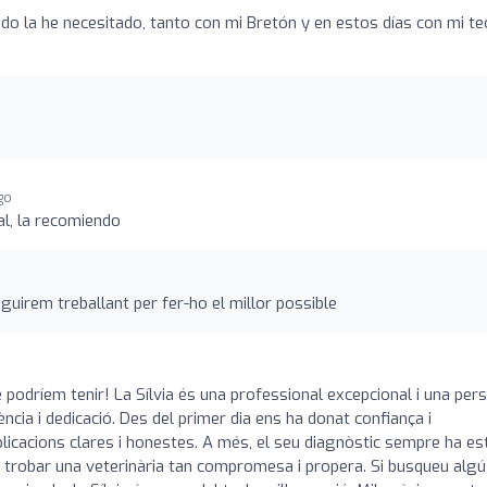
ndo la he necesitado, tanto con mi Bretón y en estos días con mi te
ago
l, la recomiendo
guirem treballant per fer-ho el millor possible
e podríem tenir! La Sílvia és una professional excepcional i una per
ia i dedicació. Des del primer dia ens ha donat confiança i
plicacions clares i honestes. A més, el seu diagnòstic sempre ha es
er trobar una veterinària tan compromesa i propera. Si busqueu algú