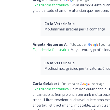
Experiencia fantástica:
Silvia siempre está cua
y les da todo el amor y atención que merecen.
Ca la Veterinària
Moltíssimes gràcies per la confiança
Ángela Higueras A.
Publicada en
1 year 
Experiencia fantástica:
Muy atenta y profesiona
Ca la Veterinària
Moltíssimes gràcies per la valoració, se
Carla Gelabert
Publicada en
1 year ago
Experiencia fantástica:
La millor veterinària qu
encantadora. Sempre ens atén amb molta paciènc
tranquil·litat, resolent qualsevol dubte amb ex
encertat i el tractament, impecable. És un pla