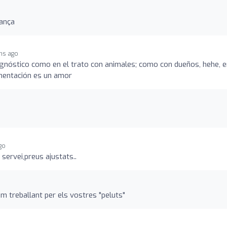
iança
hs ago
agnóstico como en el trato con animales; como con dueños, hehe, e
mentación es un amor
go
 servei,preus ajustats..
em treballant per els vostres "peluts"