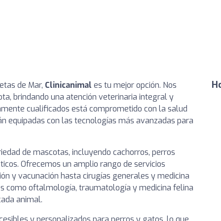
Ho
uetas de Mar,
Clinicanimal
es tu mejor opción. Nos
a, brindando una atención veterinaria integral y
tamente cualificados está comprometido con la salud
stán equipadas con las tecnologías más avanzadas para
iedad de mascotas, incluyendo cachorros, perros
óticos. Ofrecemos un amplio rango de servicios
ción y vacunación hasta cirugías generales y medicina
s como oftalmología, traumatología y medicina felina
cada animal.
sibles y personalizados para perros y gatos, lo que