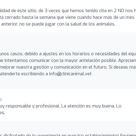
lidad de este sitio, de 3 veces que hemos tenido cita en 2 NO nos 
está cerrado hasta la semana que viene cuando hace más de un mes
 anterior, no se puede jugar con la salud de los animales.
os casos, debido a ajustes en los horarios o necesidades del equ
ue intentamos comunicar con la mayor antelación posible. Aprecia
ejorar nuestra gestión y comunicación en el futuro. Si deseas má
tenderte escribiendo a info@clinicanimal.vet
go
uy responsable y profesional. La atención es muy buena. Lo
es.
 disfrutado de tu experiencia en nuestro establecimiento! Enviam