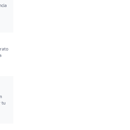
ncia
trato
a
n
 tu