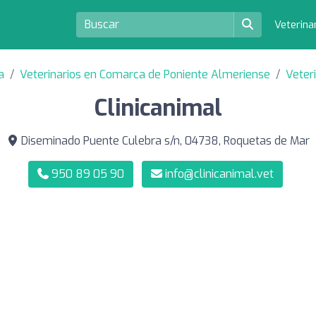
Veterina
a
Veterinarios en Comarca de Poniente Almeriense
Veter
Clinicanimal
Diseminado Puente Culebra s/n, 04738, Roquetas de Mar
950 89 05 90
info@clinicanimal.vet