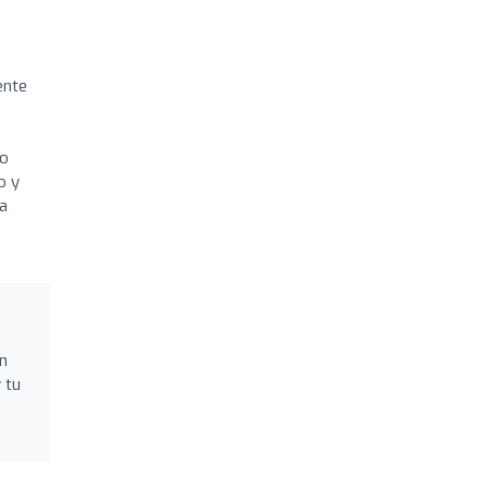
ente
mo
o y
a
n
 tu