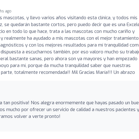
hs ago
s mascotas, y llevo varios años visitando esta clínica, y todos mis
ez, se quedarán bastante cortos, pero puedo decir que es una Excel
icio en todo lo que hace, trata a las mascotas con mucho cariño y
o y realmente ha ayudado a mis mascotas con el mejor tratamiento
diagnósticos y con los mejores resultados para mí tranquilidad co
tá dispuesta a escucharnos también, por eso valoro mucho su trabaj
neral bastante sanas, pero ahora son ya mayores y han empezado 
poyo para mí, porque da mucha tranquilidad saber que nuestras
parte, totalmente recomendada!! Mil Gracias María!!! Un abrazo
ña tan positiva! Nos alegra enormemente que hayas pasado un bue
mucho por ofrecer un servicio de calidad a nuestros pacientes y
eramos volver a verte pronto!